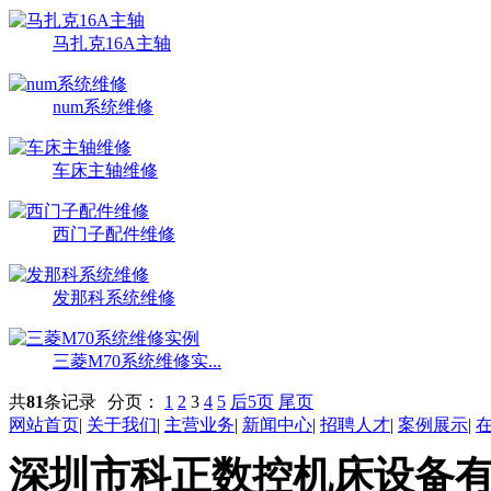
马扎克16A主轴
num系统维修
车床主轴维修
西门子配件维修
发那科系统维修
三菱M70系统维修实...
共
81
条记录
分页：
1
2
3
4
5
后5页
尾页
网站首页
|
关于我们
|
主营业务
|
新闻中心
|
招聘人才
|
案例展示
|
深圳市科正数控机床设备有限公