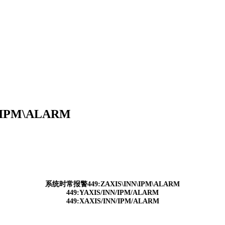
IPM\ALARM
系统时常报警
449:ZAXIS\INN\IPM\ALARM
449:YAXIS/INN/IPM/ALARM
449:XAXIS/INN/IPM/ALARM