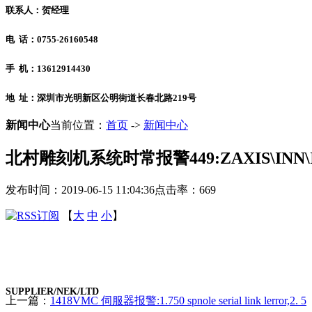
联系人：贺经理
电 话：0755-26160548
手 机：13612914430
地 址：深圳市光明新区公明街道长春北路219号
新闻中心
当前位置：
首页
->
新闻中心
北村雕刻机系统时常报警449:ZAXIS\INN\
发布时间：2019-06-15 11:04:36
点击率：
669
【
大
中
小
】
SUPPLIER/NEK/LTD
上一篇：
1418VMC 伺服器报警:1.750 spnole serial link lerror,2. 5